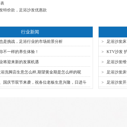
列表
发特价款，足浴沙发优惠款
行业新闻
机遇也是挑战，足浴行业的市场前景分析
>
足浴沙发床
你不一样的养生体验！
>
KTV沙发
浴行业将迎来新的发展机遇
>
足浴沙发维
24年足浴洗脚店生意怎么样,期望黄金期是怎么样的呢
>
足浴沙发床
秋节、国庆节双节来袭，祝各位老板生意兴隆，日进斗
>
足浴沙发开