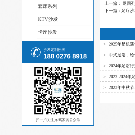
上一篇：
返回
套床系列
下一篇：
足疗沙
KTV沙发
卡座沙发
>
2025年是
沙发定制热线
188 0276 8918
>
中式足浴，给
>
2024年足
>
2023-20
>
2023年中
金！
扫一扫关注,华高家具公众号