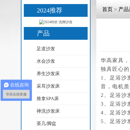
首页
>
产品
2024推荐
产品
足道沙发
华高家具，
水会沙发
独具匠心的
养生沙发床
1、足浴沙
在线咨询
采耳沙发床
音，电机质
华高在线客服
2、足浴沙
推拿SPA床
3、足浴沙
禅洗沙发床
4、足浴沙
5、足浴沙
茶几/脚盆