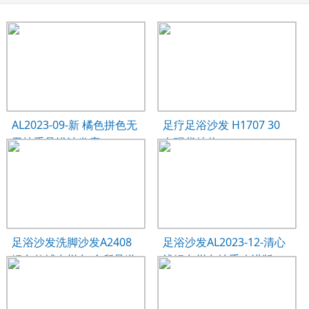
AL2023-09-新 橘色拼色无
足疗足浴沙发 H1707 30
无扶手足浴沙发床
套现货特价
足浴沙发洗脚沙发A2408
足浴沙发AL2023-12-清心
绿色款绒布拼色 会所足道
浅绿色拼色扶手改进版
馆定制