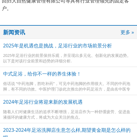
回归大自然健康管理有限公司等具有行业管理领先的固定客
户。
新闻资讯
更多 »
2025年是机遇也是挑战，足浴行业的市场前景分析
2025年足浴行业的前景保持乐观，并呈现出多元化、创新化的发展趋势‌。
以下是对该行业前景和趋势的详细分析.
中式足浴，给你不一样的养生体验！
俗话说 “中药泡脚，胜吃补药”，可见中药泡脚的作用很大。不同的中药泡
脚，有不同的功效。中医护理门诊此次推出的中药足浴方，是由名中医专
家亲临指导，精选多种中草药，经过配伍，针对不同体质和需求，提供个
性化的泡脚方案。包括失眠足浴方、祛风湿足浴方、阳虚体质方、气血亏
2024年足浴行业将迎来新的发展机遇
虚方等。无论是想要缓解疲劳、改善睡眠，还是想要调理身体、增强免疫
力，都能在这里找到适合自己的泡脚配方。
随着人们对健康生活的追求不断增强，足浴店作为一种舒缓疲劳、促进血
液循环的健康方式，将成为大众关注的焦点。
2023-2024年足浴洗脚店生意怎么样,期望黄金期是怎么样的