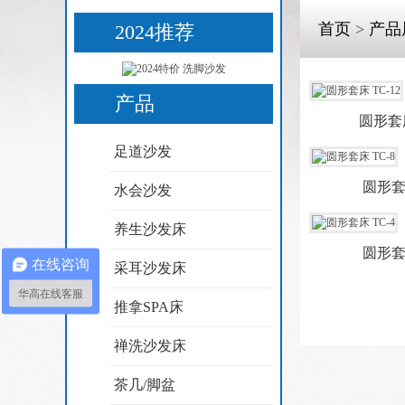
首页
>
产品
2024推荐
产品
圆形套床
足道沙发
圆形套床
水会沙发
养生沙发床
圆形套床
在线咨询
采耳沙发床
华高在线客服
推拿SPA床
禅洗沙发床
茶几/脚盆